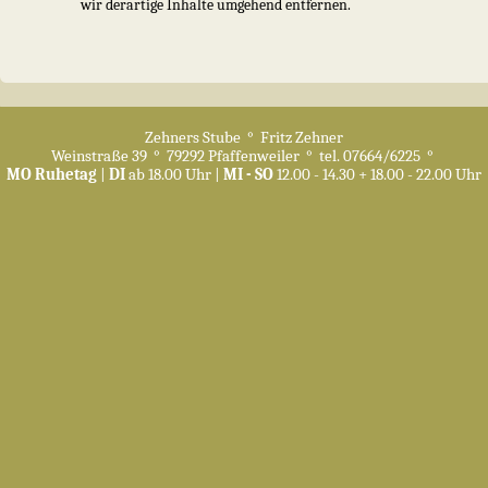
wir derartige Inhalte umgehend entfernen.
Zehners Stube ° Fritz Zehner
Cookie-Einstellungen
Weinstraße 39 ° 79292 Pfaffenweiler ° tel. 07664/6225 °
Impressum
|
Datenschutz
MO Ruhetag
|
DI
ab 18.00 Uhr |
MI - SO
12.00 - 14.30 + 18.00 - 22.00 Uhr