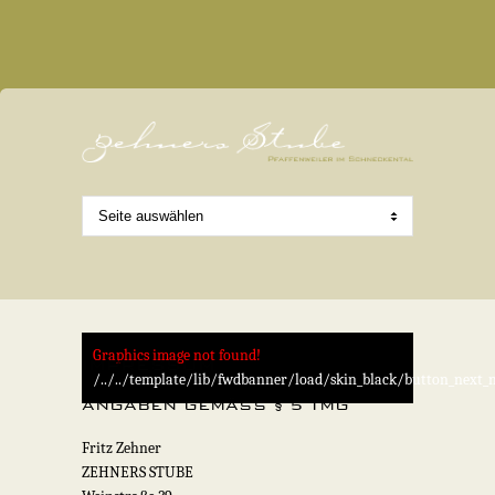
Graphics image not found!
IMPRESSUM
/../../template/lib/fwdbanner/load/skin_black/button_next_
ANGABEN GEMÄSS § 5 TMG
Fritz Zehner
ZEHNERS STUBE